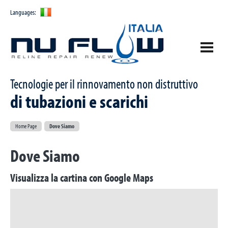
Languages:
Tecnologie per il rinnovamento non distruttivo
Azienda
di tubazioni e scarichi
Prodotti
Chi siamo
Home Page
Dove Siamo
Le tecnologie
Installatori
PULL IN PLACE Technology
Dove Siamo
Certificazioni
BLOW IN Technology
Novità ed Eventi
Visualizza la cartina con Google Maps
Contattaci
Home Page
Richiesta informazioni