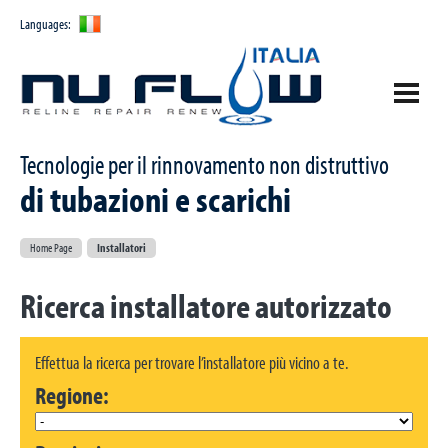
Languages:
Tecnologie per il rinnovamento non distruttivo
Azienda
di tubazioni e scarichi
Prodotti
Chi siamo
Home Page
Installatori
Le tecnologie
Installatori
PULL IN PLACE Technology
Ricerca installatore autorizzato
Certificazioni
BLOW IN Technology
Novità ed Eventi
Effettua la ricerca per trovare l’installatore più vicino a te.
Contattaci
Regione:
Home Page
Richiesta informazioni