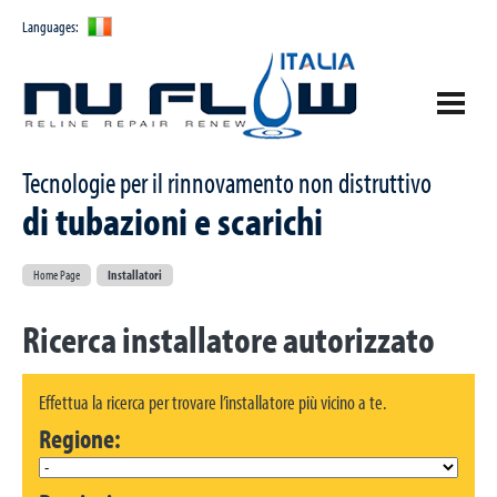
Languages:
Tecnologie per il rinnovamento non distruttivo
Azienda
di tubazioni e scarichi
Prodotti
Chi siamo
Home Page
Installatori
Le tecnologie
Installatori
PULL IN PLACE Technology
Ricerca installatore autorizzato
Certificazioni
BLOW IN Technology
Novità ed Eventi
Effettua la ricerca per trovare l’installatore più vicino a te.
Contattaci
Regione:
Home Page
Richiesta informazioni