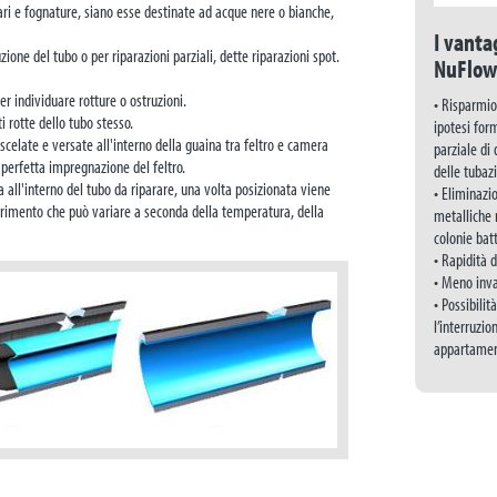
itari e fognature, siano esse destinate ad acque nere o bianche,
I vanta
ione del tubo o per riparazioni parziali, dette riparazioni spot.
NuFlow
r individuare rotture o ostruzioni.
• Risparmio 
i rotte dello tubo stesso.
ipotesi for
elate e versate all'interno della guaina tra feltro e camera
parziale di 
a perfetta impregnazione del feltro.
delle tubazi
all'interno del tubo da riparare, una volta posizionata viene
• Eliminazio
ndurimento che può variare a seconda della temperatura, della
metalliche 
colonie bat
• Rapidità d
• Meno inva
• Possibilit
l’interruzio
appartament