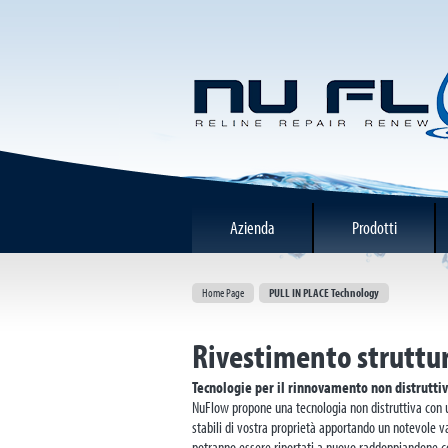
Azienda
Prodotti
Home Page
PULL IN PLACE Technology
Rivestimento struttu
Tecnologie per il rinnovamento non distruttivo
NuFlow propone una tecnologia non distruttiva con 
stabili di vostra proprietà apportando un notevole v
potranno essere riportati a nuovo raddoppiandone così