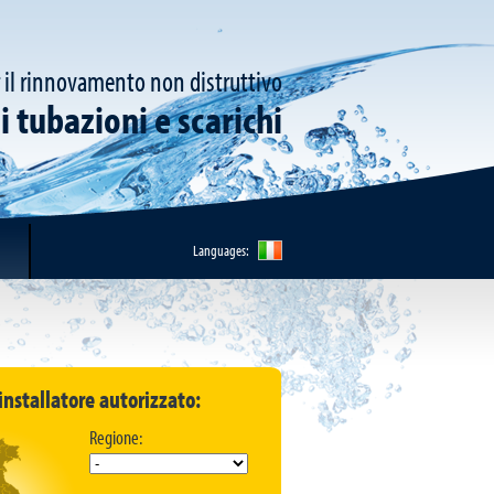
 il rinnovamento non distruttivo
i tubazioni e scarichi
Languages:
installatore autorizzato:
Regione: