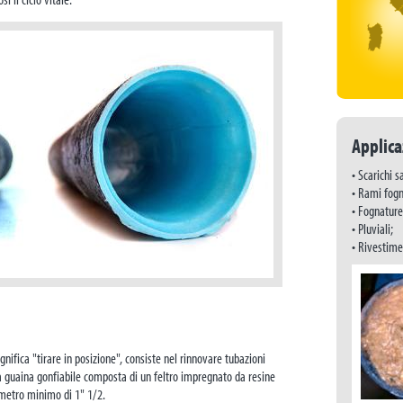
Applica
• Scarichi sa
• Rami fogn
• Fognature 
• Pluviali;
• Rivestimen
gnifica "tirare in posizione", consiste nel rinnovare tubazioni
na guaina gonfiabile composta di un feltro impregnato da resine
metro minimo di 1" 1/2.