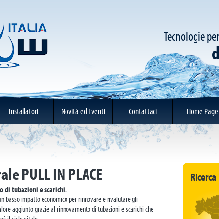
Tecnologie per
d
Installatori
Novità ed Eventi
Contattaci
Home Page
rale PULL IN PLACE
Ricerca 
 di tubazioni e scarichi.
un basso impatto economico per rinnovare e rivalutare gli
alore aggiunto grazie al rinnovamento di tubazioni e scarichi che
 il ciclo vitale.