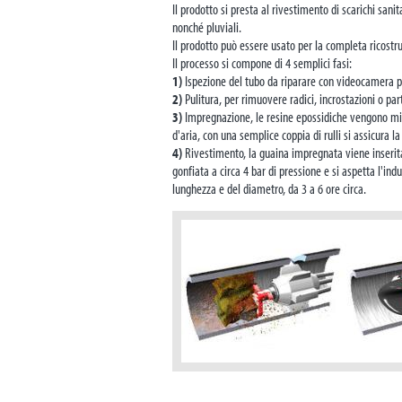
Il prodotto si presta al rivestimento di scarichi san
nonché pluviali.
Il prodotto può essere usato per la completa ricostruz
Il processo si compone di 4 semplici fasi:
1)
Ispezione del tubo da riparare con videocamera pe
2)
Pulitura, per rimuovere radici, incrostazioni o part
3)
Impregnazione, le resine epossidiche vengono misc
d'aria, con una semplice coppia di rulli si assicura l
4)
Rivestimento, la guaina impregnata viene inserita 
gonfiata a circa 4 bar di pressione e si aspetta l'i
lunghezza e del diametro, da 3 a 6 ore circa.