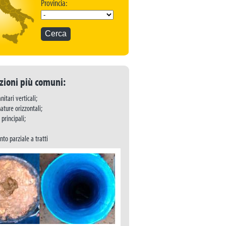
Provincia:
zioni più comuni:
nitari verticali;
ature orizzontali;
principali;
to parziale a tratti