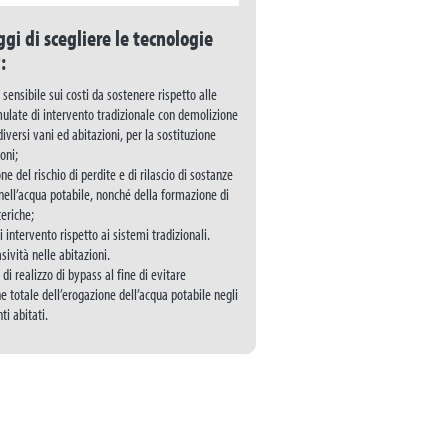
ggi di scegliere le tecnologie
:
sensibile sui costi da sostenere rispetto alle
mulate di intervento tradizionale con demolizione
diversi vani ed abitazioni, per la sostituzione
oni;
ne del rischio di perdite e di rilascio di sostanze
nell’acqua potabile, nonché della formazione di
teriche;
i intervento rispetto ai sistemi tradizionali.
sività nelle abitazioni.
à di realizzo di bypass al fine di evitare
ne totale dell’erogazione dell’acqua potabile negli
i abitati.