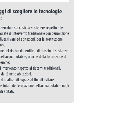
ggi di scegliere le tecnologie
:
sensibile sui costi da sostenere rispetto alle
mulate di intervento tradizionale con demolizione
diversi vani ed abitazioni, per la sostituzione
oni;
ne del rischio di perdite e di rilascio di sostanze
nell’acqua potabile, nonché della formazione di
teriche;
i intervento rispetto ai sistemi tradizionali.
sività nelle abitazioni.
à di realizzo di bypass al fine di evitare
ne totale dell’erogazione dell’acqua potabile negli
i abitati.