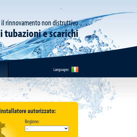
 il rinnovamento non distruttivo
i tubazioni e scarichi
Languages:
installatore autorizzato:
Regione: