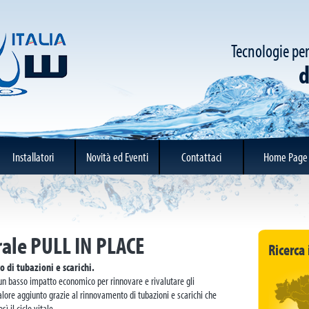
Tecnologie per
d
Installatori
Novità ed Eventi
Contattaci
Home Page
rale PULL IN PLACE
Ricerca 
 di tubazioni e scarichi.
un basso impatto economico per rinnovare e rivalutare gli
alore aggiunto grazie al rinnovamento di tubazioni e scarichi che
 il ciclo vitale.