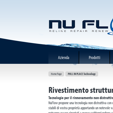
Azienda
Prodotti
Home Page
PULL IN PLACE Technology
Rivestimento struttu
Tecnologie per il rinnovamento non distruttivo
NuFlow propone una tecnologia non distruttiva con 
stabili di vostra proprietà apportando un notevole v
potranno essere riportati a nuovo raddoppiandone così