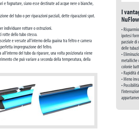
itari e fognature, siano esse destinate ad acque nere o bianche,
I vanta
ione del tubo o per riparazioni parziali, dette riparazioni spot.
NuFlow
r individuare rotture o ostruzioni.
• Risparmio 
i rotte dello tubo stesso.
ipotesi for
elate e versate all'interno della guaina tra feltro e camera
parziale di 
a perfetta impregnazione del feltro.
delle tubazi
all'interno del tubo da riparare, una volta posizionata viene
• Eliminazio
ndurimento che può variare a seconda della temperatura, della
metalliche 
colonie bat
• Rapidità d
• Meno inva
• Possibilit
l’interruzio
appartament