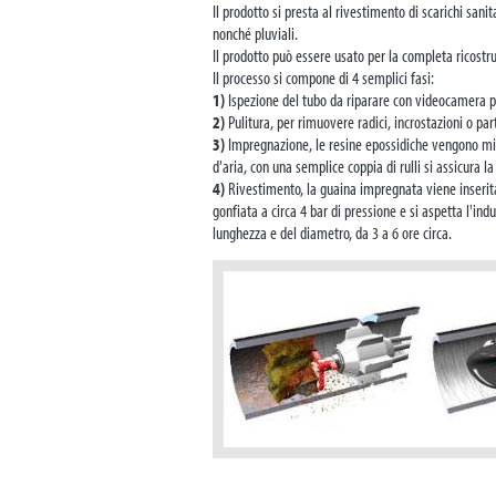
Il prodotto si presta al rivestimento di scarichi san
nonché pluviali.
Il prodotto può essere usato per la completa ricostruz
Il processo si compone di 4 semplici fasi:
1)
Ispezione del tubo da riparare con videocamera pe
2)
Pulitura, per rimuovere radici, incrostazioni o part
3)
Impregnazione, le resine epossidiche vengono misc
d'aria, con una semplice coppia di rulli si assicura l
4)
Rivestimento, la guaina impregnata viene inserita 
gonfiata a circa 4 bar di pressione e si aspetta l'i
lunghezza e del diametro, da 3 a 6 ore circa.