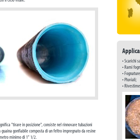
Applica
• Scarichi sa
• Rami fogn
• Fognature 
• Pluviali;
• Rivestimen
gnifica "tirare in posizione", consiste nel rinnovare tubazioni
na guaina gonfiabile composta di un feltro impregnato da resine
metro minimo di 1" 1/2.