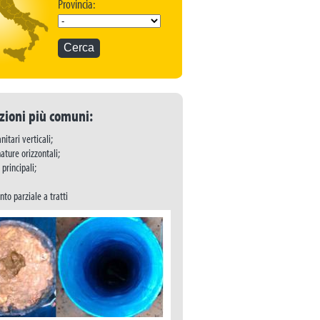
Provincia:
zioni più comuni:
nitari verticali;
ature orizzontali;
principali;
to parziale a tratti